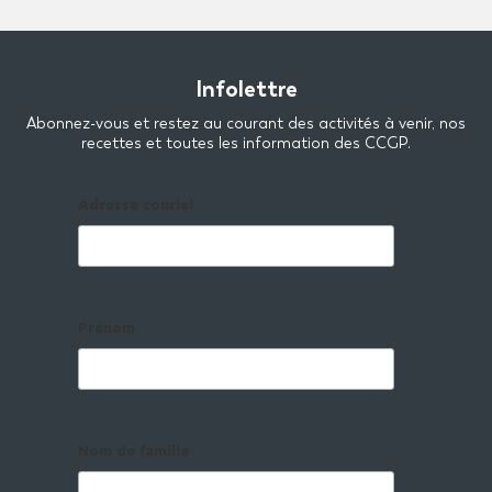
8
8 à 12 portions
Infolettre
Toutes les dates
Abonnez-vous et restez au courant des activités à venir, nos
recettes et toutes les information des CCGP.
1
Nov
2022
Adresse couriel
Prénom
Nom de famille