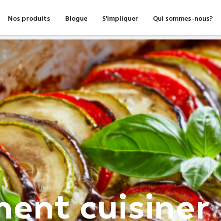
Nos produits
Blogue
S'impliquer
Qui sommes-nous?
nt cuisiner