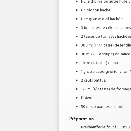
Huile d’olive ou autre huile 
Un oignon haché.
Une gousse d’ail hachée.
3 branches de céleri hachées
2 tasses de tomates hachées
300 ml (1 1/4 tasse) de lentil
30 ml (2 C. à soupe) de sauce
1 litre (4 tasses) d’eau.
1 grosse aubergine (environ 45
2 œufs battus.
125 ml (1/2 tasse) de fromag
Poivre.
50 ml de parmesan râpé.
Préparation
Préchauffer le four à 350° F (1