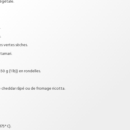
végétale.
.
.
les vertes sèches.
 tamari.
0 g (1 lb)) en rondelles.
e cheddar râpé ou de fromage ricotta.
75° C).