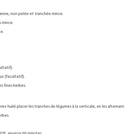
enne, non pelée et tranchée mince.
s mince.
e.
tatif).
 (facultatif).
s fines herbes.
rex huilé placer les tranches de légumes à la verticale, en les alternant.
erbes.
0°F, environ 60 minutes.