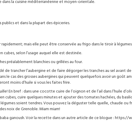
e dans la cuisine méditerranéenne et moyen-orientale.
 publics et dans la plupart des épiceries.
er rapidement; mais elle peut être conservée au frigo dans le tiroir à légumes
n cubes, selon l’usage auquel elle est destinée.
hes préalablement blanchies ou grillées au four.
é de trancher l’aubergine et de faire dégorger les tranches au sel avant de 
dans le cas des grosses aubergines qui peuvent quelquefois avoir un goût am
ront moins d’huile si vous les faites frire.
uille! En bref : dans une cocotte cuire de l’oignon et de l’ail dans l’huile d’ol
en cubes, cuire quelques minutes et ajouter des tomates hachées, du basilic,
 légumes soient tendres. Vous pouvez la déguster telle quelle, chaude ou fro
c des noix de Grenoble. Miam miam!
e baba ganoush. Voir la recette dans un autre article de ce blogue : https: