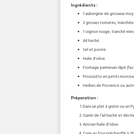
Ingrédients :
1 aubergine de grosseur moy
2 grosses tomates, tranchée
1 oignon rouge, tranché minc
Ail haché.
Sel et poivre.
Huile d'olive.
Fromage parmesan râpé (facul
Prosciutto en petits morceaux
Herbes de Provence ou autre
Préparation :
Dans un plat à gratin ou un Py
Garnir de l’ail haché et des h
Arroser huile d'olive.
Cuire au four préchauffé à 35