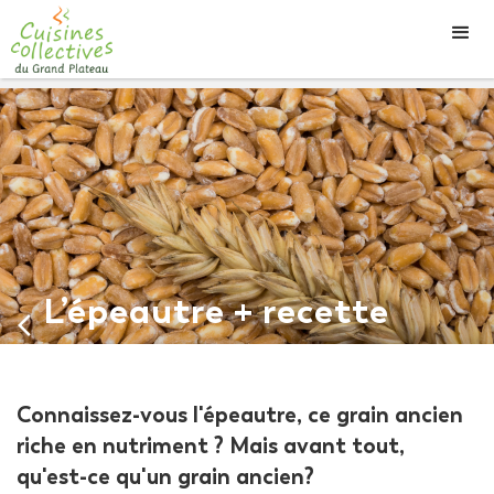
L’épeautre + recette
arrow_back_ios_new
Connaissez-vous l'épeautre, ce grain ancien
riche en nutriment ? Mais avant tout,
qu'est-ce qu'un grain ancien?