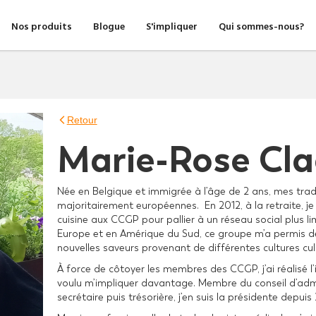
Nos produits
Blogue
S'impliquer
Qui sommes-nous?
Retour
arrow_back_ios_new
Marie-Rose Cl
Née en Belgique et immigrée à l’âge de 2 ans, mes tradi
majoritairement européennes. En 2012, à la retraite, je
cuisine aux CCGP pour pallier à un réseau social plus 
Europe et en Amérique du Sud, ce groupe m’a permis de
nouvelles saveurs provenant de différentes cultures culi
À force de côtoyer les membres des CCGP, j’ai réalisé l
voulu m’impliquer davantage. Membre du conseil d’admi
secrétaire puis trésorière, j’en suis la présidente depuis