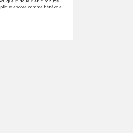
culqué la rigueur et la minutie
j’applique encore comme bénévole